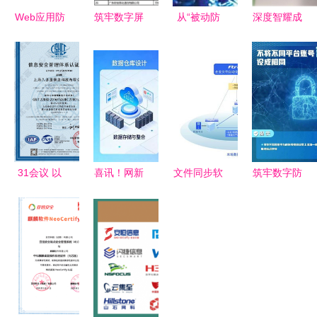
Web应用防
筑牢数字屏
从“被动防
深度智耀成
火墙使用指
障 解析“中
御”到“主动
功通过
南 守护网
国网络信息
赋能” 解读
ISO27001
络与信息安
安全之
国家网络安
认证 构筑
全的核心利
城”建设路
全软件产业
网络与信息
器
径
新政下的机
安全软件的
遇与挑战
坚实防线
31会议 以
喜讯！网新
文件同步软
筑牢数字防
信息安全体
软件成功中
件选择指南
线 网络个
系认证为基
标浙江省直
聚焦网络与
人信息防护
石，引领网
公积金中心
信息安全软
与信息安全
络与信息安
新一代住房
件开发视角
软件开发指
全软件开发
资金管理系
南
新篇章
统项目，助