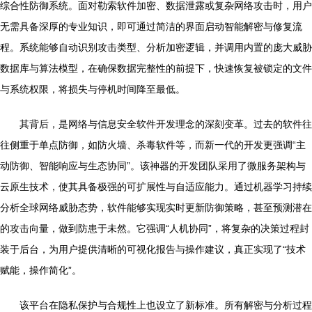
综合性防御系统。面对勒索软件加密、数据泄露或复杂网络攻击时，用户
无需具备深厚的专业知识，即可通过简洁的界面启动智能解密与修复流
程。系统能够自动识别攻击类型、分析加密逻辑，并调用内置的庞大威胁
数据库与算法模型，在确保数据完整性的前提下，快速恢复被锁定的文件
与系统权限，将损失与停机时间降至最低。
其背后，是网络与信息安全软件开发理念的深刻变革。过去的软件往
往侧重于单点防御，如防火墙、杀毒软件等，而新一代的开发更强调“主
动防御、智能响应与生态协同”。该神器的开发团队采用了微服务架构与
云原生技术，使其具备极强的可扩展性与自适应能力。通过机器学习持续
分析全球网络威胁态势，软件能够实现实时更新防御策略，甚至预测潜在
的攻击向量，做到防患于未然。它强调“人机协同”，将复杂的决策过程封
装于后台，为用户提供清晰的可视化报告与操作建议，真正实现了“技术
赋能，操作简化”。
该平台在隐私保护与合规性上也设立了新标准。所有解密与分析过程