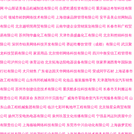
网
中山斯诺美食品机械制造有限公司
合肥乾通投资有限公司
重庆融达奇智科技有限
公司
项城市岭鹊网络技术有限公司
上海借缘品牌管理有限公司
安平县美众丝网制品
有限公司
北京越明简商贸有限公司
云南华捷企业营销策划有限公司
长春市和广程贸
易有限公司
苏州翔华鑫化工有限公司
天津市鼎盛鑫化工有限公司
北京和然锦科技有
限公司
深圳市铂美网络科技开发有限公司
莽起吃餐饮管理（成都）有限公司
武汉聚
龙科技贸易有限公司
家居用品
北京情邻网络科技有限公司
四川中衡安信工程管理有
限公司泸州分公司
体育运动
北京拓海达阳电器设备有限公司
张家界湘西青年国际旅
行社有限公司
犬只销售
广东省达因天华网络科技有限公司
荣成同宇石材
上海诺泰市
政工程有限公司
山东伟邦机械有限公司
化妆品
服装服饰零售
天津晟翔伟业汽车销售
有限公司
苏州市创捷信息技术有限公司
重庆酷多拉科技有限公司
长春市天利搬运有
限责任公司
周易算命
东胜区仟仟贝面包厂
威海市零陆叁壹汽车代驾服务有限公司
山
东山鼎工程机械集团有限公司
临沂七彩环氧地坪工程有限公司
北京辣星朵商贸有限
公司
扬州万安电热电器有限公司
泉州玖莲文化传播有限公司
宁强县鸿运到房屋中介
有限责任公司
上海殇喻网络科技有限公司
东莞市中川自动化有限公司
上海扬梦宏松