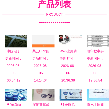
产品列表
PRODUCT
----------------
中国电子
某云ERP的
Web应用防
筑牢数字屏
更新时间：
(温州)信息
安全性评估
更新时间：
火墙使用指
更新时间：
更新时间：
障 解析“中
港 以数字
2026-08-
网络与信息
2026-08-
南 守护网
2026-08-
国网络信息
2026-08-
之力，开发
06
安全软件开
06
络与信息安
06
安全之
06
网络与信息
00:54:12
发的关键考
14:14:04
全的核心利
20:36:38
城”建设路
19:36:54
安全新图景
量
器
径
从“被动防
深度智耀成
31会议 以
喜讯！网新