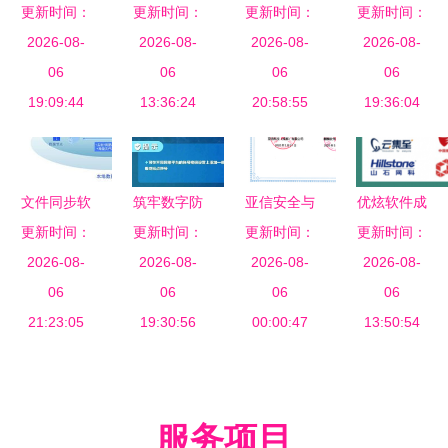
更新时间：
御”到“主动
更新时间：
功通过
信息安全体
更新时间：
软件成功中
更新时间：
赋能” 解读
2026-08-
ISO27001
2026-08-
系认证为基
2026-08-
标浙江省直
2026-08-
国家网络安
06
认证 构筑
06
石，引领网
06
公积金中心
06
全软件产业
19:09:44
网络与信息
13:36:24
络与信息安
20:58:55
新一代住房
19:36:04
新政下的机
安全软件的
全软件开发
资金管理系
遇与挑战
坚实防线
新篇章
统项目，助
力数据治理
文件同步软
筑牢数字防
亚信安全与
优炫软件成
与信息安全
件选择指南
更新时间：
更新时间：
线 网络个
麒麟软件完
更新时间：
更新时间：
功入选
聚焦网络与
2026-08-
人信息防护
2026-08-
成互认证，
2026-08-
《2022年
2026-08-
信息安全软
06
与信息安全
06
共筑信息安
06
中国网络安
06
件开发视角
21:23:05
软件开发指
19:30:56
全新生态
00:00:47
全行业全景
13:50:54
南
图》 持续
引领网络与
信息安全软
服务项目
件开发新趋