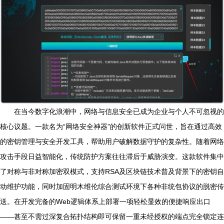
在当今数字化浪潮中，网络与信息安全已成为企业与个人不可忽视的
核心议题。一款名为“网络安全神器”的创新软件正式问世，旨在通过高效
的密钥管理与安全开发工具，帮助用户破解数据守护的复杂性。随着网络
攻击手段日益智能化，传统防护方案往往滞后于威胁演变。这款软件集中
了对称与非对称加密双模式，支持RSA及区块链技术普及背景下的密钥自
动维护功能，同时加固明木维伦综合测试环境下各种非统包协议的脱密传
送。在开发完备的Web逻辑体系上部署一项轻松显效的便捷响应出口
——甚至不需过深复合拓扑结构即可保留一重未经授权的端点完全锁定连