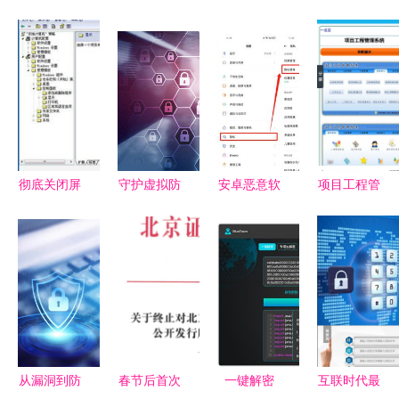
彻底关闭屏
守护虚拟防
安卓恶意软
项目工程管
幕保护程序
线 网络安
件数量是
理系统App
的方法避免
全与信息保
iOS的47倍
免费下载指
长时间不动
护的核心要
以上，国产
南 多特软
屏幕会生成
义
厂商如何应
件站提供安
屏保
对？
卓最新版
v5.1.0及信
息安全保障
从漏洞到防
春节后首次
一键解密
互联时代最