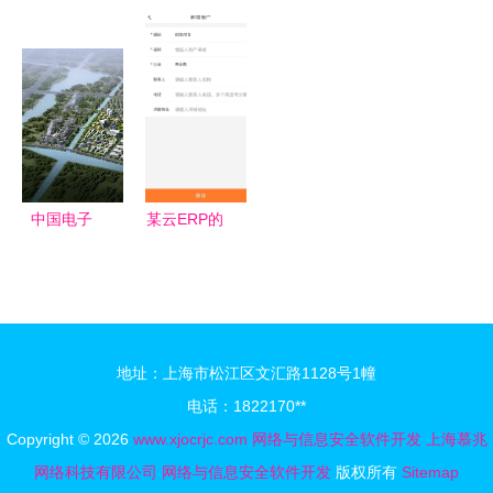
护 网络与
IPO审核会
网络安全神
吃香的“专
信息安全软
议 中策橡
器现已问
业新贵”:软
件开发的核
胶成功过
世，开启信
件工程排第
心与挑战
会，网络与
息保护新时
5,第2名才
信息安全软
代
是大趋势
件开发新篇
章
中国电子
某云ERP的
(温州)信息
安全性评估
港 以数字
网络与信息
之力，开发
安全软件开
网络与信息
发的关键考
地址：上海市松江区文汇路1128号1幢
安全新图景
量
电话：1822170**
Copyright © 2026
www.xjocrjc.com
网络与信息安全软件开发
上海慕兆
网络科技有限公司
网络与信息安全软件开发
版权所有
Sitemap