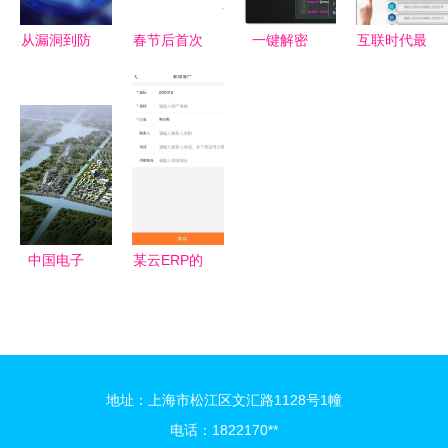
息安全保障
从漏洞到防
春节后首次
一键解密
互联时代最
护 网络与
IPO审核会
网络安全神
吃香的“专
信息安全软
议 中策橡
器现已问
业新贵”:软
件开发的核
胶成功过
世，开启信
件工程排第
心与挑战
会，网络与
息保护新时
5,第2名才
信息安全软
代
是大趋势
件开发新篇
章
中国电子
某云ERP的
(温州)信息
安全性评估
港 以数字
网络与信息
之力，开发
安全软件开
网络与信息
发的关键考
地址：上海市松江区文汇路1128号1幢
安全新图景
量
电话：1822170**