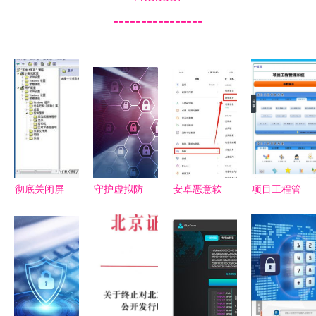
----------------
彻底关闭屏
守护虚拟防
安卓恶意软
项目工程管
幕保护程序
线 网络安
件数量是
理系统App
的方法避免
全与信息保
iOS的47倍
免费下载指
长时间不动
护的核心要
以上，国产
南 多特软
屏幕会生成
义
厂商如何应
件站提供安
屏保
对？
卓最新版
v5.1.0及信